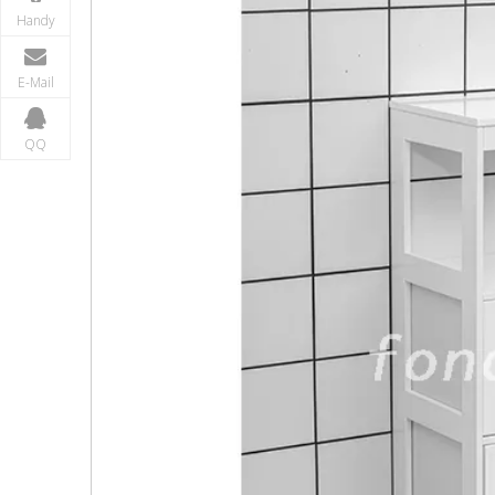
Handy
E-Mail
QQ