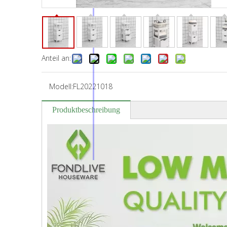
Anteil an:
Modell:
FL20221018
Produktbeschreibung