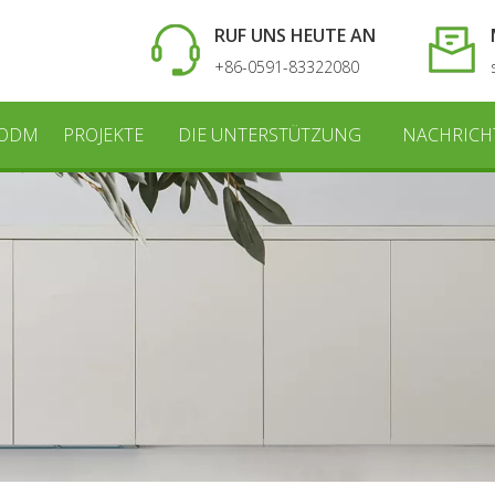
RUF UNS HEUTE AN
+86-0591-83322080
 ODM
PROJEKTE
DIE UNTERSTÜTZUNG
NACHRICH