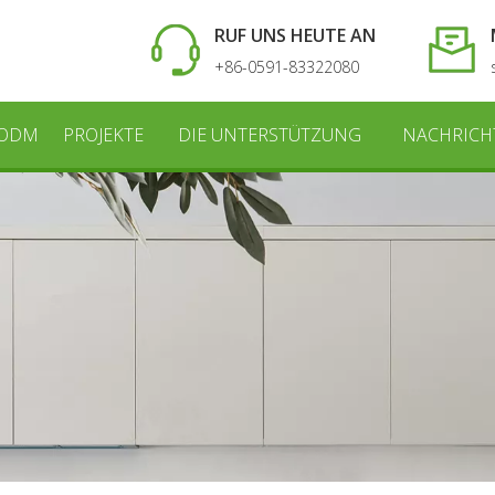
RUF UNS HEUTE AN
+86-0591-83322080
 ODM
PROJEKTE
DIE UNTERSTÜTZUNG
NACHRICH