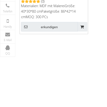
(0)
Materialien: MDF mit MalereiGröße:
Telefon
40*30*80 cmPaketgröße: 86*42*14
cmMOQ: 300 PCs
Handy
erkundigen
E-Mail
QQ