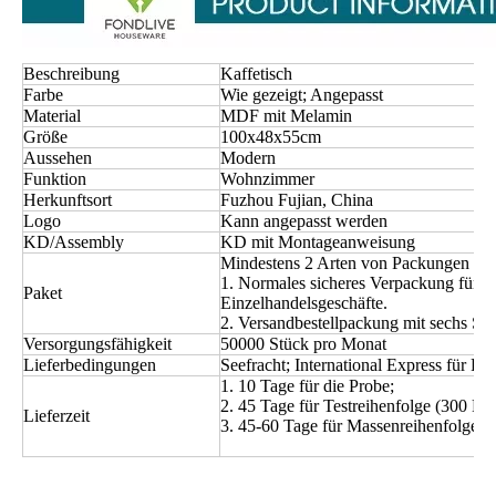
Beschreibung
Kaffetisch
Farbe
Wie gezeigt; Angepasst
Material
MDF mit Melamin
Größe
100x48x55cm
Aussehen
Modern
Funktion
Wohnzimmer
Herkunftsort
Fuzhou Fujian, China
Logo
Kann angepasst werden
KD/Assembly
KD mit Montageanweisung
Mindestens 2 Arten von Packungen für
1. Normales sicheres Verpackung für 
Paket
Einzelhandelsgeschäfte.
2. Versandbestellpackung mit sechs Se
Versorgungsfähigkeit
50000 Stück pro Monat
Lieferbedingungen
Seefracht; International Express für Pr
1. 10 Tage für die Probe;
2. 45 Tage für Testreihenfolge (300 Pro
Lieferzeit
3. 45-60 Tage für Massenreihenfolge (