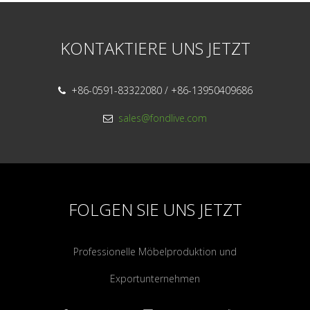
KONTAKTIERE UNS JETZT
+86-0591-83322080 / +86-13950409686

sales@fondlive.com

FOLGEN SIE UNS JETZT
Professionelle Möbelproduktion und
Exportunternehmen