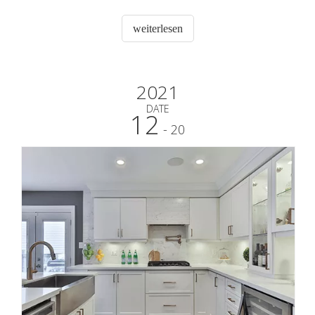
einigen großen Supermärkten und Markenkunden in
Australien, Europa und Amerika usw. zu halten. Wir
weiterlesen
begrüßen Kunden aus aller Welt herzlich, um uns für die
Zukunft zu kontaktieren Geschäft r
2021
DATE
12
- 20