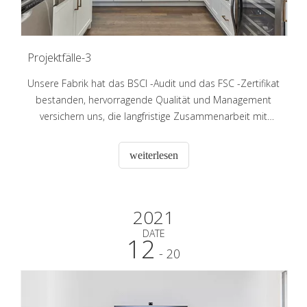
Projektfälle-3
Unsere Fabrik hat das BSCI -Audit und das FSC -Zertifikat
bestanden, hervorragende Qualität und Management
versichern uns, die langfristige Zusammenarbeit mit
einigen großen Supermärkten und Markenkunden in
Australien, Europa und Amerika usw. zu halten. Wir
weiterlesen
begrüßen Kunden aus aller Welt herzlich, um uns für die
Zukunft zu kontaktieren Geschäft r
2021
DATE
12
- 20