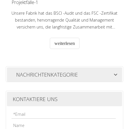
Projektfälle-1
Unsere Fabrik hat das BSCI -Audit und das FSC -Zertifikat
bestanden, hervorragende Qualität und Management
versichern uns, die langfristige Zusammenarbeit mit
einigen großen Supermärkten und Markenkunden in
Australien, Europa und Amerika usw. zu halten. Wir
weiterlesen
begrüßen Kunden aus aller Welt herzlich, um uns für die
Zukunft zu kontaktieren Geschäft r
NACHRICHTENKATEGORIE
KONTAKTIERE UNS