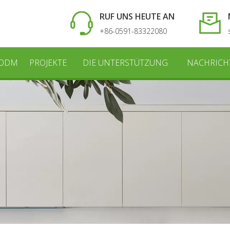
RUF UNS HEUTE AN
+86-0591-83322080
 ODM
PROJEKTE
DIE UNTERSTÜTZUNG
NACHRICH