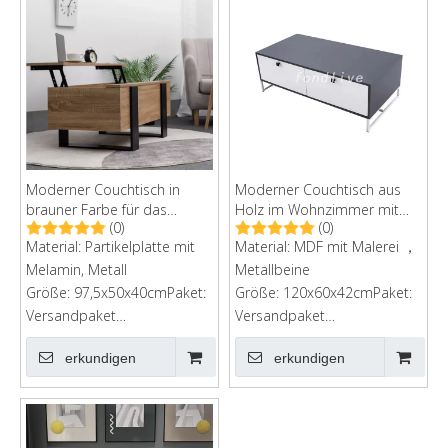
Moderner Couchtisch in
Moderner Couchtisch aus
brauner Farbe für das
Holz im Wohnzimmer mit
(0)
(0)
Wohnzimmer
Schubladen
Material: Partikelplatte mit
Material: MDF mit Malerei ，
Melamin, Metall
Metallbeine
Größe: 97,5x50x40cmPaket:
Größe: 120x60x42cmPaket:
Versandpaket
Versandpaket
bestellenPaketgröße:
bestellenKartongröße:
erkundigen
erkundigen
112x56x10.8 cmG.W: 21 kg
129*66*13