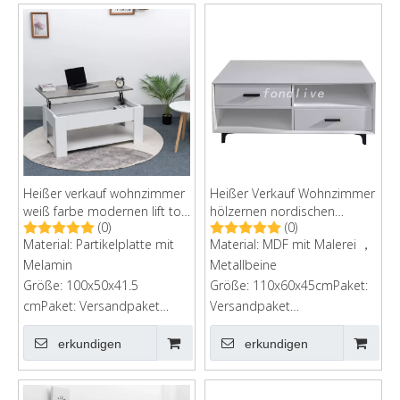
Heißer verkauf wohnzimmer
Heißer Verkauf Wohnzimmer
weiß farbe modernen lift top
hölzernen nordischen
(0)
(0)
couchtisch
modernen Tee-Couchtisch
Material: Partikelplatte mit
Material: MDF mit Malerei ，
mit 2 Schubladen und
Melamin
Metallbeinen
Metallbeine
Größe: 100x50x41.5
Größe: 110x60x45cmPaket:
cmPaket: Versandpaket
Versandpaket
bestellenKartongröße:
bestellenKartongröße:
erkundigen
erkundigen
113x58x11cm
120*67*10 cm