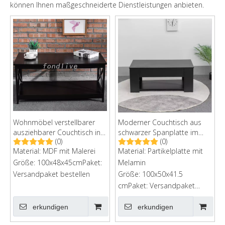
können Ihnen maßgeschneiderte Dienstleistungen anbieten.
Wohnmöbel verstellbarer
Moderner Couchtisch aus
ausziehbarer Couchtisch in
schwarzer Spanplatte im
(0)
(0)
modernem Design für das
Wohnzimmer
Material: MDF mit Malerei
Material: Partikelplatte mit
Wohnzimmer
Größe: 100x48x45cmPaket:
Melamin
Versandpaket bestellen
Größe: 100x50x41.5
cmPaket: Versandpaket
bestellenKartongröße:
erkundigen
erkundigen
113x58x11cmG.W.:22 kg