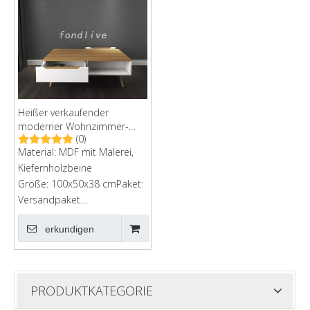
Heißer verkaufender
moderner Wohnzimmer-
(0)
MDF-Couchtisch mit Fach
Material: MDF mit Malerei,
Kiefernholzbeine
Größe: 100x50x38 cmPaket:
Versandpaket
bestellenKartongröße:
erkundigen
107x64x11cm
PRODUKTKATEGORIE