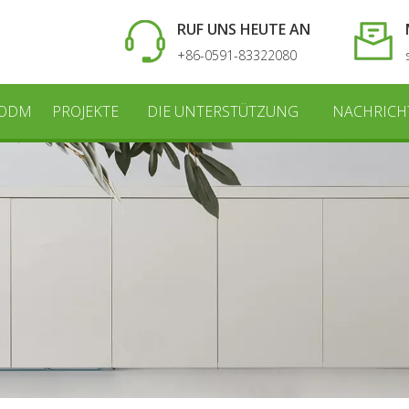
RUF UNS HEUTE AN
+86-0591-83322080
 ODM
PROJEKTE
DIE UNTERSTÜTZUNG
NACHRICH