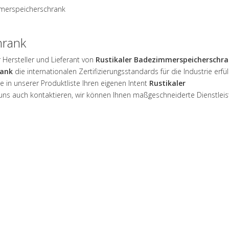
mmerspeicherschrank
hrank
r Hersteller und Lieferant von
Rustikaler Badezimmerspeicherschr
rank
die internationalen Zertifizierungsstandards für die Industrie erfül
 in unserer Produktliste Ihren eigenen Intent
Rustikaler
 uns auch kontaktieren, wir können Ihnen maßgeschneiderte Dienstlei