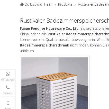
Du bist da:
Heim
»
Produkte
»
Rustikaler Badezi
Rustikaler Badezimmerspeichersc
Fujian Fondlive Houseware Co., Ltd.
als professionelle
China, haben alle
Rustikaler Badezimmerspeichersch
können von der Qualität absolut überzeugt sein. Wenn Sie
Badezimmerspeicherschrank
nicht finden, können Sie
anbieten.
WhatsApp
Telefon
Handy