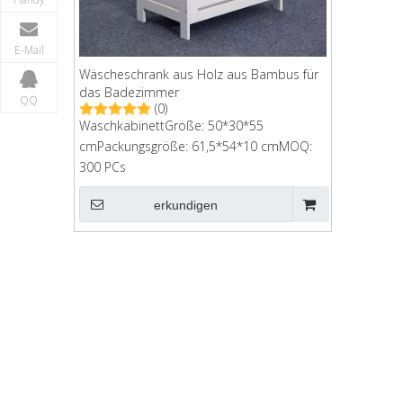
E-Mail
Wäscheschrank aus Holz aus Bambus für
das Badezimmer
QQ
(0)
WaschkabinettGröße: 50*30*55
cmPackungsgröße: 61,5*54*10 cmMOQ:
300 PCs
erkundigen