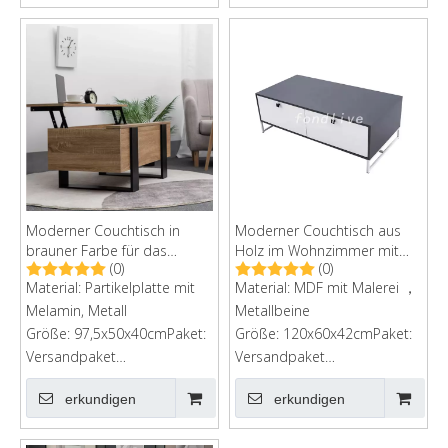
Moderner Couchtisch in
Moderner Couchtisch aus
brauner Farbe für das
Holz im Wohnzimmer mit
(0)
(0)
Wohnzimmer
Schubladen
Material: Partikelplatte mit
Material: MDF mit Malerei ，
Melamin, Metall
Metallbeine
Größe: 97,5x50x40cmPaket:
Größe: 120x60x42cmPaket:
Versandpaket
Versandpaket
bestellenPaketgröße:
bestellenKartongröße:
erkundigen
erkundigen
112x56x10.8 cmG.W: 21 kg
129*66*13