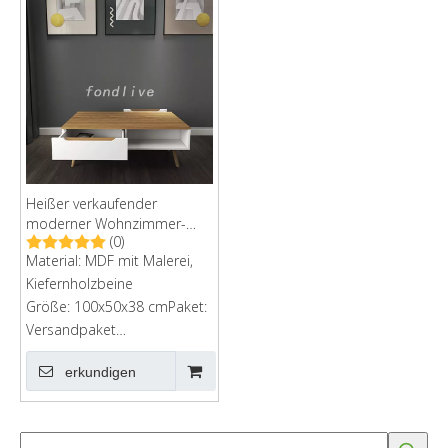
Heißer verkaufender
moderner Wohnzimmer-
(0)
MDF-Couchtisch mit Fach
Material: MDF mit Malerei,
Kiefernholzbeine
Größe: 100x50x38 cmPaket:
Versandpaket
bestellenKartongröße:
erkundigen
107x64x11cm