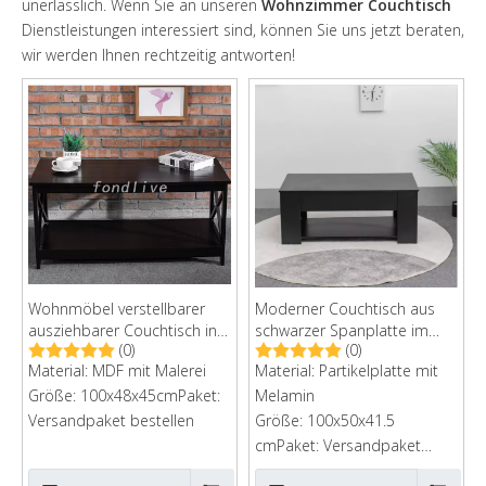
unerlässlich. Wenn Sie an unseren
Wohnzimmer Couchtisch
Dienstleistungen interessiert sind, können Sie uns jetzt beraten,
wir werden Ihnen rechtzeitig antworten!
Wohnmöbel verstellbarer
Moderner Couchtisch aus
ausziehbarer Couchtisch in
schwarzer Spanplatte im
(0)
(0)
modernem Design für das
Wohnzimmer
Material: MDF mit Malerei
Material: Partikelplatte mit
Wohnzimmer
Größe: 100x48x45cmPaket:
Melamin
Versandpaket bestellen
Größe: 100x50x41.5
cmPaket: Versandpaket
bestellenKartongröße: