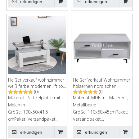
erkundigen
erkundigen
113x58x11cmG.W.:22 kg
Heißer verkauf wohnzimmer
Heißer Verkauf Wohnzimmer
weiß farbe modernen lift top
hölzernen nordischen
(0)
(0)
couchtisch
modernen Tee-Couchtisch
Material: Partikelplatte mit
Material: MDF mit Malerei ，
mit 2 Schubladen und
Melamin
Metallbeinen
Metallbeine
Größe: 100x50x41.5
Größe: 110x60x45cmPaket:
cmPaket: Versandpaket
Versandpaket
bestellenKartongröße:
bestellenKartongröße:
erkundigen
erkundigen
113x58x11cm
120*67*10 cm