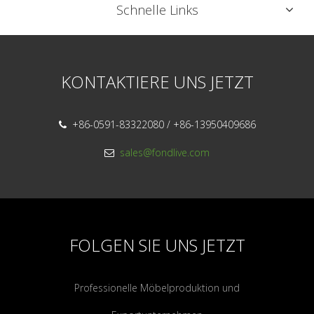
Schnelle Links
KONTAKTIERE UNS JETZT
+86-0591-83322080 / +86-13950409686

sales@fondlive.com

FOLGEN SIE UNS JETZT
Professionelle Möbelproduktion und